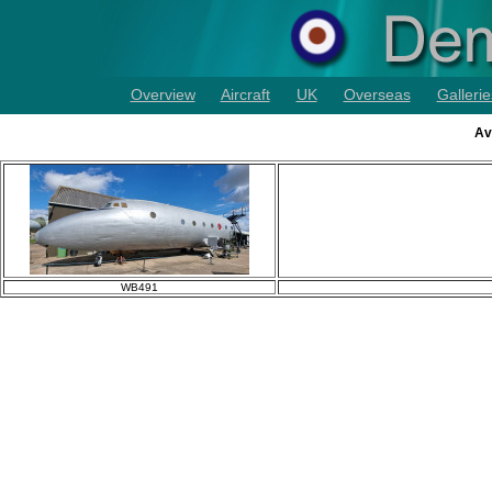
Overview
Aircraft
UK
Overseas
Gallerie
Av
WB491